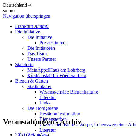
Deutschland ->
summt
Navigation überspringen
Frankfurt
summt!
Die Initiative
Die Initiative
Pressestimmen
Die Initiatoren
Das Team
Unsere Partner
Standorte
MainÄppelHaus am Lohrberg
Kreditanstalt für Wiederaufbau
Bienen & Gärten
Stadtimkerei
Wesensgemäße Bienenhaltung
Literatur
Links
Die Honigbiene
Bestäubungsfunktion
Bienensterben
Veranstaltungen - Archiv
Unterschied Biene - Wespe, Lebensweg einer Arbe
Literatur
2020 (2 Einträge)
Wildbienen