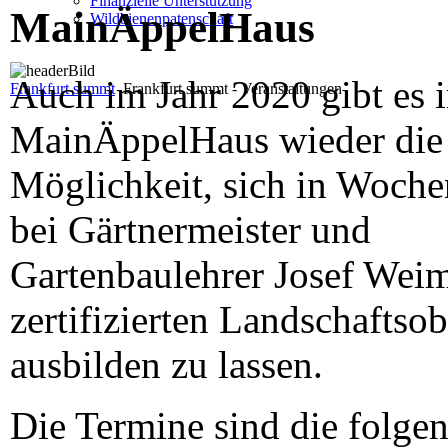
Finanzielle Unterstützung
MainÄppelHaus
Wildbienenpatenschaft
Auch im Jahr 2020 gibt es 
Frankfurt summt
Frankfurt summt - Veranstaltungen
MainÄppelHaus wieder die
Möglichkeit, sich in Woch
bei Gärtnermeister und
Gartenbaulehrer Josef Wei
zertifizierten Landschaftso
ausbilden zu lassen.
Die Termine sind die folge