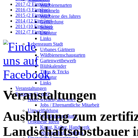
2017 (2 Einträge)
Wildbienenarten
2016 (3 Einträge)
Hummeln
2015 (2 Einträge)
Wildbiene des Jahres
2014 (12 Einträge)
Gefährdung
2013 (10 Einträge)
Schutz
2012 (7 Einträge)
Literatur
Links
Lebensraum Stadt
Urbanes Gärtnern
Wildbienenschaugarten
Gartenwettbewerb
Blühkalender
Tipps & Tricks
Literatur
Links
Veranstaltungen
Veranstaltungen
Summen Sie mit?
Aktiv werden, aber wie?
Jobs / Ehrenamtliche Mitarbeit
Umweltbildung
Ausbildung zum zertifiz
Wanderausstellung
Originelle Ideen
Landschaftsobstbauer 
Kunst, Kultur, Handwerk
Wissenschaft, Technik