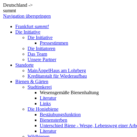
Deutschland ->
summt
Navigation überspringen
Frankfurt
summt!
Die Initiative
Die Initiative
Pressestimmen
Die Initiatoren
Das Team
Unsere Partner
Standorte
MainÄppelHaus am Lohrberg
Kreditanstalt für Wiederaufbau
Bienen & Gärten
Stadtimkerei
Wesensgemäße Bienenhaltung
Literatur
Links
Die Honigbiene
Bestäubungsfunktion
Bienensterben
Unterschied Biene - Wespe, Lebensweg einer Arbe
Literatur
Wildbienen