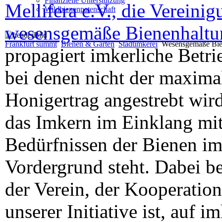
Finanzielle Unterstützung
Mellifera e.V., die Vereinig
Wildbienenpatenschaft
wesensgemäße Bienenhaltu
Frankfurt summt
Bienen & Gärten
Stadtimkerei
Wesensgemäße Bie
propagiert imkerliche Betri
bei denen nicht der maxima
Honigertrag angestrebt wir
das Imkern im Einklang mi
Bedürfnissen der Bienen i
Vordergrund steht. Dabei be
der Verein, der Kooperation
unserer Initiative ist, auf i